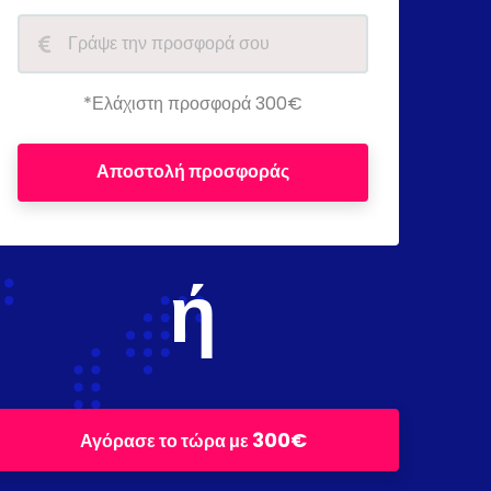
*Ελάχιστη προσφορά 300€
Αποστολή προσφοράς
ή
300€
Αγόρασε το τώρα με