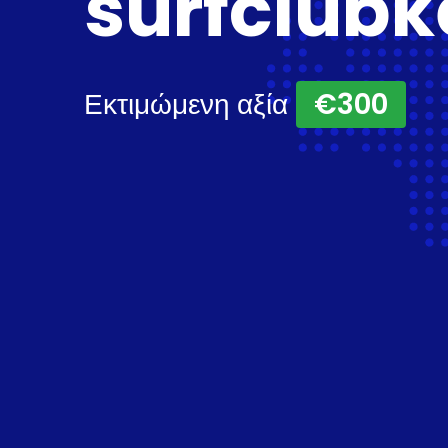
surfclubk
Εκτιμώμενη αξία
€300