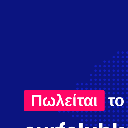
Πωλείται
το